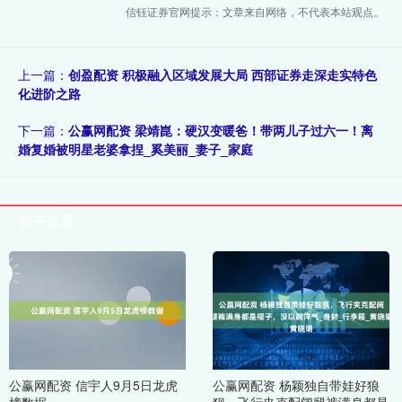
信钰证券官网提示：文章来自网络，不代表本站观点。
上一篇：
创盈配资 积极融入区域发展大局 西部证券走深走实特色
化进阶之路
下一篇：
公赢网配资 梁靖崑：硬汉变暖爸！带两儿子过六一！离
婚复婚被明星老婆拿捏_奚美丽_妻子_家庭
相关文章
公赢网配资 信宇人9月5日龙虎
公赢网配资 杨颖独自带娃好狼
榜数据
狈，飞行夹克配阔腿裤满身都是