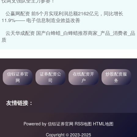
仅两支强队全主力参赛！
公赢网配资 前5个月实现利润总额2162亿元，同比增长
11.9%—— 电子信息制造业效益改善
云天华成配资 国产白蜂蜡_白蜂蜡推荐商家_产品_消费者_品
质
信钰证券官
证券配资公
在线配资开
炒股配资服
网
司
户
务
友情链接：
Powered by
信钰证券官网
RSS地图
HTML地图
Copyright
© 2023-2025