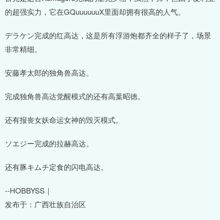
的超强实力，它在GQuuuuuuX里面却拥有很高的人气。
デラケン完成的红高达，这是所有浮游炮都齐全的样子了，场景
非常精细。
安藤孝太郎的独角兽高达。
完成独角兽高达觉醒模式的还有高葉昭徳。
还有报丧女妖命运女神的毁灭模式。
ソエジー完成的拉赫高达。
还有豚キムチ定食的闪电高达。
--HOBBYSS｜
发布于：广西壮族自治区