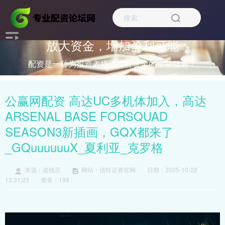
放大资金，增加盈利可能
配资是一种为投资者提供杠杆资金的金融服务！
公赢网配资 高达UC多机体加入，高达
ARSENAL BASE FORSQUAD
SEASON3新插画，GQX都来了
_GQuuuuuuX_夏利亚_克罗格
来源：老钱庄
网站：信钰证券官网
日期：2025-10-22
13:31:23
查看：198