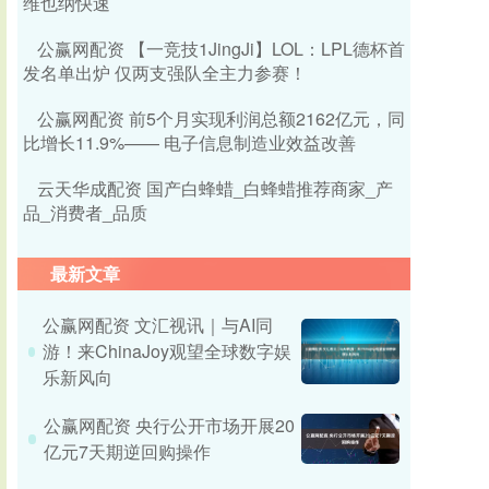
维也纳快速
公赢网配资 【一竞技1JingJi】LOL：LPL德杯首
发名单出炉 仅两支强队全主力参赛！
公赢网配资 前5个月实现利润总额2162亿元，同
比增长11.9%—— 电子信息制造业效益改善
云天华成配资 国产白蜂蜡_白蜂蜡推荐商家_产
品_消费者_品质
最新文章
公赢网配资 文汇视讯｜与AI同
游！来ChinaJoy观望全球数字娱
乐新风向
公赢网配资 央行公开市场开展20
亿元7天期逆回购操作