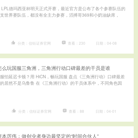
日，LPL德玛西亚杯明天正式开赛，最近官方是公布了各个参赛队伍的
支世界赛队伍，都没有全主力参赛，滔搏哥369和小奶油缺席，
台
分类：信钰证券官网
查看：230
日期：04-08
怎么玩国服三角洲，三角洲行动口碑最差的干员是谁
服怕延迟卡顿？用 HiCN，畅玩国服 盘点《三角洲行动》口碑最差
的居然不是乌鲁鲁 在《三角洲行动》的干员体系中，不同角色因
全
分类：信钰证券官网
查看：88
日期：04-01
资本厉伟：做创业者身边最坚定的“时间合伙人”