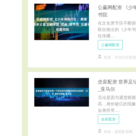
公赢网配资 《少
书院
在文化类节目不断探
联合推出的《少年书
化传播....
公赢网配资
来源：专业杠杆炒
垒富配资 世界足
_亚马尔
无论是因为通货膨胀
高，身价破亿的现象
会身价突....
垒富配资
来源：股票配资网