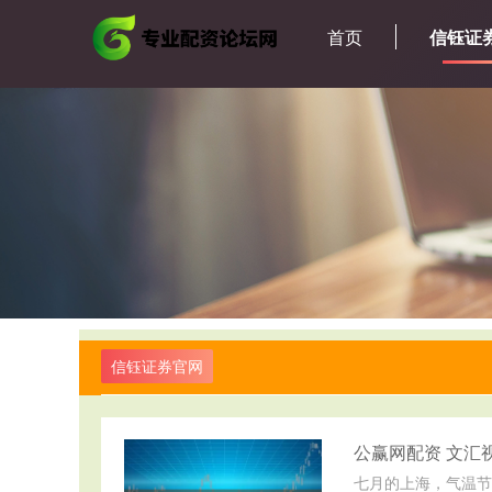
首页
信钰证
信钰证券官网
公赢网配资 文汇视
七月的上海，气温节