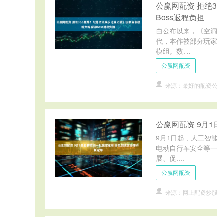
公赢网配资 拒绝
Boss返程负担
自公布以来，《空洞
代，本作被部分玩家
模组。数....
公赢网配资
来源：最好的配资
公赢网配资 9月
9月1日起，人工智
电动自行车安全等一
展、促....
公赢网配资
来源：网上配资炒