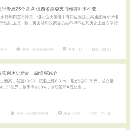
央行降息25个基点 但四名票委支持维持利率不变
国央行周四宣布降息，但九位决策者中有四位因担心高通胀而寻求维
于难以达成一致，英国货币政策委员会不得不在其历史上首次举行
询服务
分类：信钰证券官网
查看：83
日期：02-25
富联创历史新高，融资客减仓
新高，截至13:38，该股上涨8.31%，股价报28.79元，成交量
43.77亿元，换手率0.80%，该股最新A股总市....
资
分类：信钰证券官网
查看：210
日期：02-18