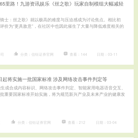
365里路！九游资讯娱乐《丝之歌》玩家自制模组大幅减轻
骑士：丝之歌》就以极高的难度与压迫感成为讨论焦点。相比初
评价为“更具敌意”，在社区中也因此催生了大量与降低难度相关的
公司
分类：信钰证券官网
查看：144
日期：03-11
1日起将实施一批国家标准 涉及网络攻击事件判定等
能生成合成内容标识、网络攻击事件判定、智能家用电器语音交互、
批重要国家标准开始实施，将为规范新兴产业及未来产业的健康发
股
分类：信钰证券官网
查看：212
日期：03-04