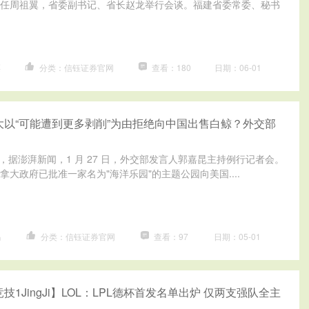
任周祖翼，省委副书记、省长赵龙举行会谈。福建省委常委、秘书
票
分类：信钰证券官网
查看：180
日期：06-01
大以“可能遭到更多剥削”为由拒绝向中国出售白鲸？外交部
 日电，据澎湃新闻，1 月 27 日，外交部发言人郭嘉昆主持例行记者会。
大政府已批准一家名为"海洋乐园"的主题公园向美国....
吗
分类：信钰证券官网
查看：97
日期：05-01
技1JingJi】LOL：LPL德杯首发名单出炉 仅两支强队全主