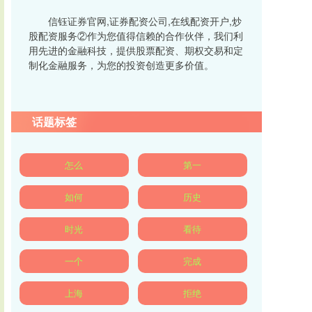
信钰证券官网,证券配资公司,在线配资开户,炒
股配资服务②作为您值得信赖的合作伙伴，我们利
用先进的金融科技，提供股票配资、期权交易和定
制化金融服务，为您的投资创造更多价值。
话题标签
怎么
第一
如何
历史
时光
看待
一个
完成
上海
拒绝