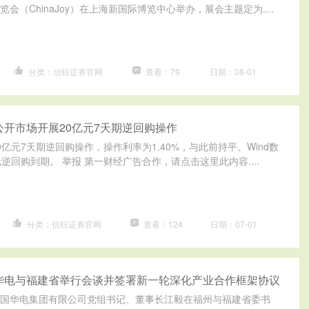
会（ChinaJoy）在上海新国际博览中心举办，展会主题定为....
分类：信钰证券官网
查看：79
日期：08-01
公开市场开展20亿元7天期逆回购操作
亿元7天期逆回购操作，操作利率为1.40%，与此前持平。Wind数
逆回购到期。 举报 第一财经广告合作，请点击这里此内容....
分类：信钰证券官网
查看：124
日期：07-01
华电与福建省举行会谈并签署新一轮深化产业合作框架协议
，中国华电集团有限公司党组书记、董事长江毅在福州与福建省委书