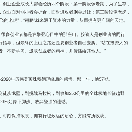
—创业企业成长大都会经历四个阶段：第一阶段像老鼠，为了生存，
，企业面对弱小者会掠食，面对进攻者则会退让；第三阶段像老虎，
飞的老虎”，“翅膀”就来源于资本的力量，从而拥有更广阔的天地。
，很多创业者都是在攀登心目中的那座山。投资人是创业者的同行
行指导，但最终的上山之路还是要创业者自己去爬。“站在投资人的
者，不断学习、汲取创业者的精神，并传播给其他人。”
2020年厉伟登顶珠穆朗玛峰后的感悟。那一年，他57岁。
徒步戈壁，到挑战马拉松，到参加250公里的全球极地长征越野
300米处停下脚步、放弃登顶的遗憾。
，时刻保持敬畏，拥有行稳致远的耐心，方能有所收获。