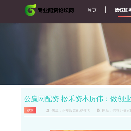
首页
信钰证
公赢网配资 松禾资本厉伟：做创业
资本
来源：正规股票配资排名
网站：信钰证券官