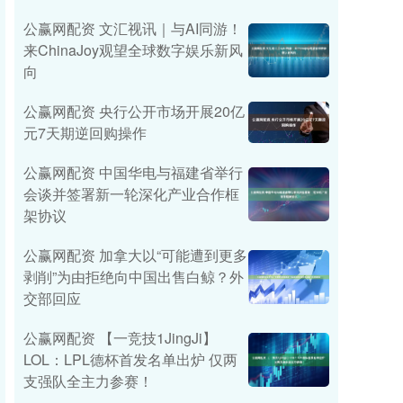
公赢网配资 文汇视讯｜与AI同游！
来ChinaJoy观望全球数字娱乐新风
向
公赢网配资 央行公开市场开展20亿
元7天期逆回购操作
公赢网配资 中国华电与福建省举行
会谈并签署新一轮深化产业合作框
架协议
公赢网配资 加拿大以“可能遭到更多
剥削”为由拒绝向中国出售白鲸？外
交部回应
公赢网配资 【一竞技1JingJi】
LOL：LPL德杯首发名单出炉 仅两
支强队全主力参赛！