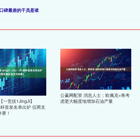
动口碑最差的干员是谁
公赢网配资 消息人士：欧佩克+将考
虑更大幅度地增加石油产量
一竞技1JingJi】
L德杯首发名单出炉 仅两支
参赛！