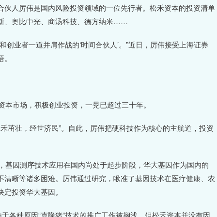
合伙人厉伟是国内风险投资领域的一位先行者。松禾资本的投资清单
新、奥比中光、商汤科技、德方纳米……
和创业者一道并肩作战的‘时间合伙人’。”近日，厉伟接受上海证券
悟。
进资本市场，积极创业投资，一晃已超过三十年。
阿；禾茁壮，经世济民”。自此，厉伟把硬科技作为核心的主航道，投资
后，基因测序技术应用在国内尚处于起步阶段，华大基因作为国内的
不清晰等诸多困难。厉伟通过研究，瞅准了基因技术在医疗健康、农
决定投资华大基因。
由于各种原因“克隆猪”技术的推广工作被搁浅，但松禾资本并没有因