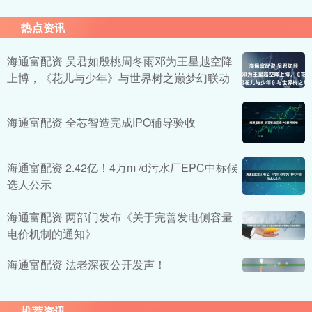
热点资讯
海通富配资 吴君如殷桃周冬雨邓为王星越空降
上博，《花儿与少年》与世界树之巅梦幻联动
海通富配资 全芯智造完成IPO辅导验收
海通富配资 2.42亿！4万m /d污水厂EPC中标候
选人公示
海通富配资 两部门发布《关于完善发电侧容量
电价机制的通知》
海通富配资 法老深夜公开发声！
推荐资讯