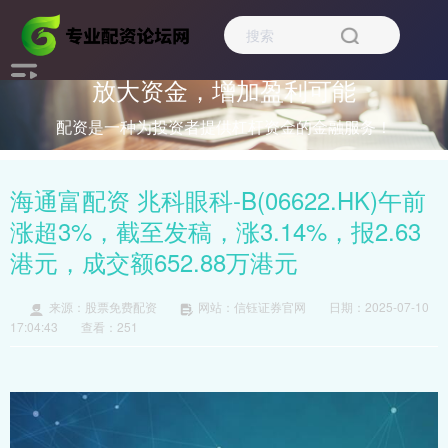
放大资金，增加盈利可能
配资是一种为投资者提供杠杆资金的金融服务！
海通富配资 兆科眼科-B(06622.HK)午前
涨超3%，截至发稿，涨3.14%，报2.63
港元，成交额652.88万港元
来源：股票免费配资
网站：信钰证券官网
日期：2025-07-10
17:04:43
查看：251