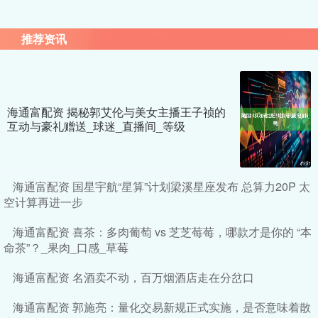
推荐资讯
海通富配资 揭秘郭艾伦与美女主播王子祯的
互动与豪礼赠送_球迷_直播间_等级
海通富配资 国星宇航“星算”计划梁溪星座发布 总算力20P 太
空计算再进一步
海通富配资 喜茶：多肉葡萄 vs 芝芝莓莓，哪款才是你的 “本
命茶”？_果肉_口感_草莓
海通富配资 名酒卖不动，百万烟酒店走在分岔口
海通富配资 郭施亮：量化交易新规正式实施，是否意味着散