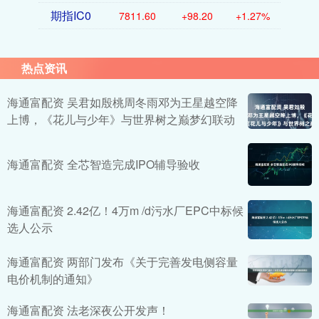
期指IC0
7811.60
+98.20
+1.27%
热点资讯
海通富配资 吴君如殷桃周冬雨邓为王星越空降
上博，《花儿与少年》与世界树之巅梦幻联动
海通富配资 全芯智造完成IPO辅导验收
海通富配资 2.42亿！4万m /d污水厂EPC中标候
选人公示
海通富配资 两部门发布《关于完善发电侧容量
电价机制的通知》
海通富配资 法老深夜公开发声！