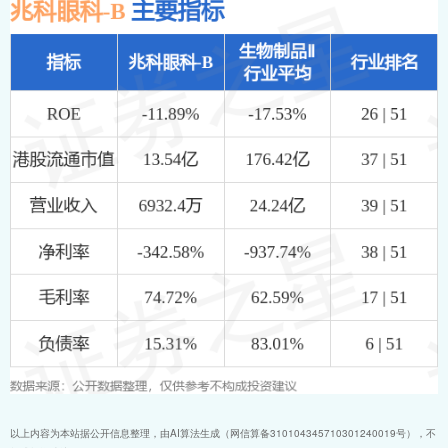
以上内容为本站据公开信息整理，由AI算法生成（网信算备310104345710301240019号），不