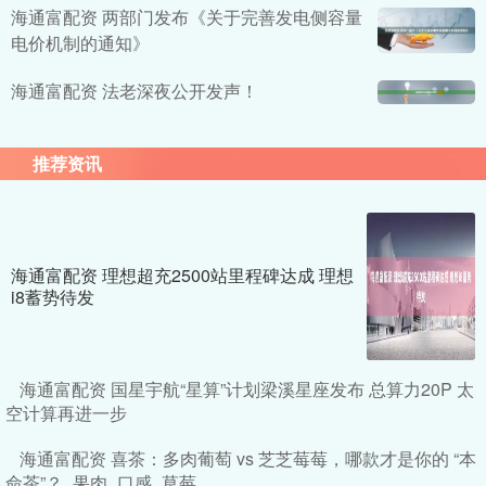
海通富配资 两部门发布《关于完善发电侧容量
电价机制的通知》
海通富配资 法老深夜公开发声！
推荐资讯
海通富配资 理想超充2500站里程碑达成 理想
i8蓄势待发
海通富配资 国星宇航“星算”计划梁溪星座发布 总算力20P 太
空计算再进一步
海通富配资 喜茶：多肉葡萄 vs 芝芝莓莓，哪款才是你的 “本
命茶”？_果肉_口感_草莓