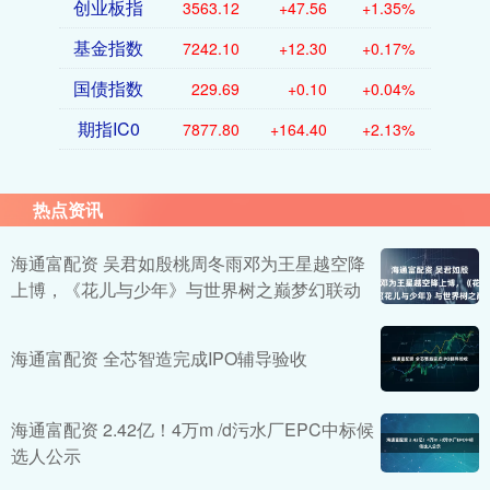
创业板指
3563.12
+47.56
+1.35%
基金指数
7242.10
+12.30
+0.17%
国债指数
229.69
+0.10
+0.04%
期指IC0
7877.80
+164.40
+2.13%
热点资讯
海通富配资 吴君如殷桃周冬雨邓为王星越空降
上博，《花儿与少年》与世界树之巅梦幻联动
海通富配资 全芯智造完成IPO辅导验收
海通富配资 2.42亿！4万m /d污水厂EPC中标候
选人公示