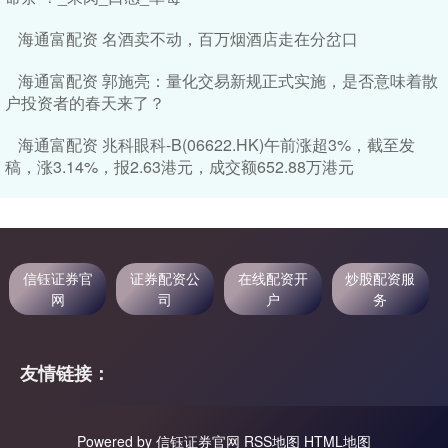
海通富配资 名酒卖不动，百万烟酒店走在分岔口
海通富配资 郭施亮：量化交易新规正式实施，是否意味着散
户投资者的春天来了？
海通富配资 兆科眼科-B(06622.HK)午前涨超3%，截至发
稿，涨3.14%，报2.63港元，成交额652.88万港元
信钰证券官
证券配资公
在线配资开
炒股配资服
网
司
户
务
友情链接：
Powered by
信钰证券官网
RSS地图
HTML地图