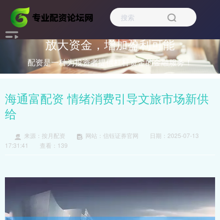
放大资金，增加盈利可能
配资是一种为投资者提供杠杆资金的金融服务！
海通富配资 情绪消费引导文旅市场新供
给
来源：按月配资
网站：信钰证券官网
日期：2025-07-13
17:31:41
查看：139