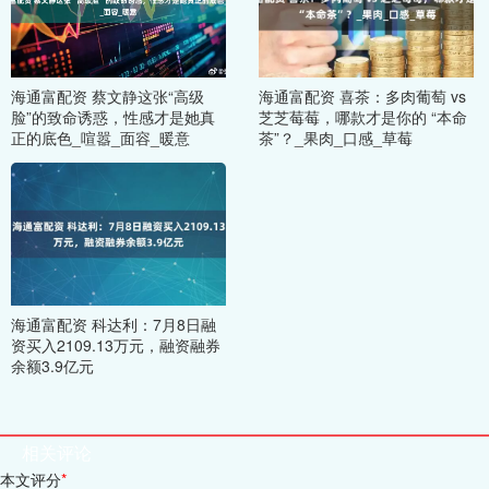
海通富配资 蔡文静这张“高级
海通富配资 喜茶：多肉葡萄 vs
脸”的致命诱惑，性感才是她真
芝芝莓莓，哪款才是你的 “本命
正的底色_喧嚣_面容_暖意
茶”？_果肉_口感_草莓
海通富配资 科达利：7月8日融
资买入2109.13万元，融资融券
余额3.9亿元
相关评论
本文评分
*